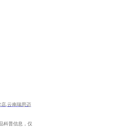
卖店
,
云南瑞思迈
品科普信息，仅