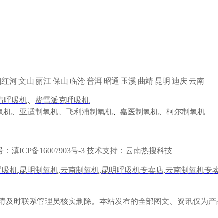
|
红河
|
文山
|
丽江
|
保山
|
临沧
|
普洱
|
昭通
|
玉溪
|
曲靖
|
昆明
|
迪庆
|
云南
晴呼吸机
、
费雪派克呼吸机
氧机
、
亚适制氧机
、
飞利浦制氧机
嘉医制氧机
、
柯尔制氧机
、
号：
滇ICP备16007903号-3
技术支持：云南热搜科技
呼吸机
,
昆明制氧机
,
云南制氧机
,
昆明呼吸机专卖店
,
云南制氧机专
权请及时联系管理员核实删除。本站发布的全部图文、资讯仅为产