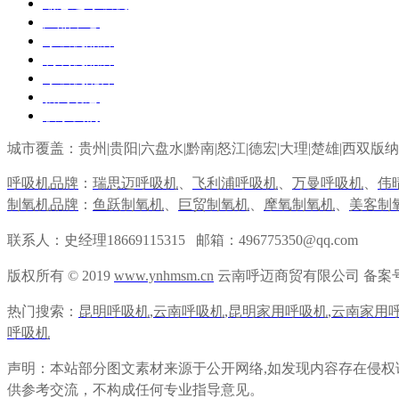
瑞思迈呼吸机
产品中心
呼吸机品牌
制氧机品牌
呼吸机配件
新闻动态
联系我们
城市覆盖：贵州|贵阳|六盘水|黔南|
怒江
|
德宏
|
大理
|
楚雄
|
西双版纳
呼吸机品牌
：
瑞思迈呼吸机
、
飞利浦呼吸机
、
万曼呼吸机
、
伟
制氧机品牌
：
鱼跃制氧机
、
巨贸制氧机
、
摩氧制氧机
、
美客制
联系人：史经理18669115315 邮箱：496775350@qq.com
版权所有 © 2019
www.ynhmsm.cn
云南呼迈商贸有限公司 备案
热门搜索：
昆明呼吸机
,
云南呼吸机
,
昆明家用呼吸机
,
云南家用
呼吸机
声明：本站部分图文素材来源于公开网络
,如发现内容存在侵
供参考交流，不构成任何专业指导意见。