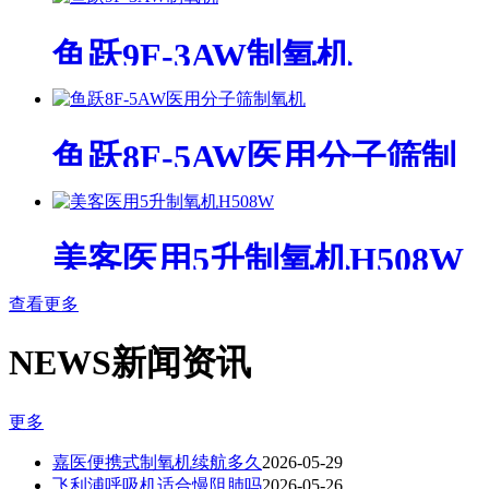
鱼跃9F-3AW制氧机
鱼跃8F-5AW医用分子筛制
氧机
美客医用5升制氧机H508W
查看更多
NEWS
新闻资讯
更多
嘉医便携式制氧机续航多久
2026-05-29
飞利浦呼吸机适合慢阻肺吗
2026-05-26