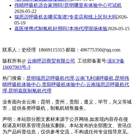
伟晴呼吸机适合家用吗?昆明哪里有体验中心可试机
2026-05-22
瑞思迈呼吸机去哪买靠谱?专卖店和线上区别大吗
2026-
05-19
嘉医便携式制氧机好用吗?本地代理现场体验
2026-05-15
联系人：史经理 18669115315 邮箱：496775350@qq.com
版权所有@
云南呼迈商贸有限公司
工信部备案号:
滇ICP备
16007903号-3
热门搜索：
昆明瑞思迈呼吸机代理
,
云南飞利浦呼吸机
,
昆明伟
晴呼吸机体验中心
,
贵阳呼吸机体验中心
,
云南瑞思迈呼吸机代
理
,
昆明嘉医制氧机代理
业务面向全云南：昆明
，贵州，贵阳，遵义，毕节，兴义
等城
市，提供各类呼吸机，制氧机销售服务。
声明：本站部分图文素材来源于公开网络
,如发现内容存在侵
权请及时联系管理员核实删除。本站发布的全部图文、资讯仅
为产品科普信息，仅供参考交流，不构成任何专业指导意见。