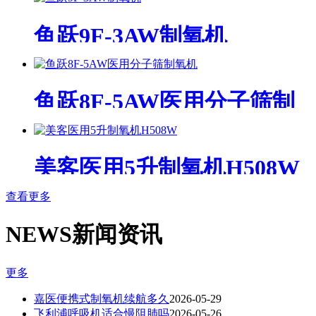
鱼跃9F-3AW制氧机
鱼跃8F-5AW医用分子筛制
氧机
美客医用5升制氧机H508W
查看更多
NEWS
新闻资讯
更多
嘉医便携式制氧机续航多久
2026-05-29
飞利浦呼吸机适合慢阻肺吗
2026-05-26