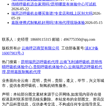
伟晴呼吸机适合家用吗?昆明哪里有体验中心可试机
2026-05-22
瑞思迈呼吸机去哪买靠谱?专卖店和线上区别大吗
2026-
05-19
嘉医便携式制氧机好用吗?本地代理现场体验
2026-05-15
联系人：史经理 18669115315 邮箱：496775350@qq.com
版权所有@
云南呼迈商贸有限公司
工信部备案号:
滇ICP备
16007903号-3
热门搜索：
昆明瑞思迈呼吸机代理
,
云南飞利浦呼吸机
,
昆明伟
晴呼吸机体验中心
,
贵阳呼吸机体验中心
,
云南瑞思迈呼吸机代
理
,
昆明嘉医制氧机代理
业务面向全云南：昆明
，贵州，贵阳，遵义，毕节，兴义
等城
市，提供各类呼吸机，制氧机销售服务。
声明：本站部分图文素材来源于公开网络
,如发现内容存在侵
权请及时联系管理员核实删除。本站发布的全部图文、资讯仅
为产品科普信息，仅供参考交流，不构成任何专业指导意见。