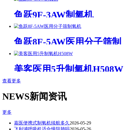
鱼跃9F-3AW制氧机
鱼跃8F-5AW医用分子筛制
氧机
美客医用5升制氧机H508W
查看更多
NEWS
新闻资讯
更多
嘉医便携式制氧机续航多久
2026-05-29
飞利浦呼吸机适合慢阻肺吗
2026-05-26