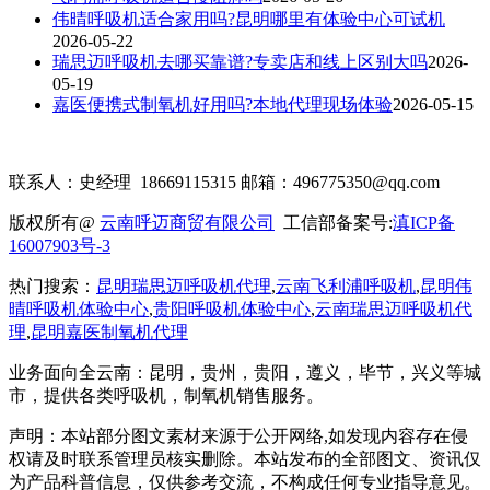
伟晴呼吸机适合家用吗?昆明哪里有体验中心可试机
2026-05-22
瑞思迈呼吸机去哪买靠谱?专卖店和线上区别大吗
2026-
05-19
嘉医便携式制氧机好用吗?本地代理现场体验
2026-05-15
联系人：史经理 18669115315 邮箱：496775350@qq.com
版权所有@
云南呼迈商贸有限公司
工信部备案号:
滇ICP备
16007903号-3
热门搜索：
昆明瑞思迈呼吸机代理
,
云南飞利浦呼吸机
,
昆明伟
晴呼吸机体验中心
,
贵阳呼吸机体验中心
,
云南瑞思迈呼吸机代
理
,
昆明嘉医制氧机代理
业务面向全云南：昆明
，贵州，贵阳，遵义，毕节，兴义
等城
市，提供各类呼吸机，制氧机销售服务。
声明：本站部分图文素材来源于公开网络
,如发现内容存在侵
权请及时联系管理员核实删除。本站发布的全部图文、资讯仅
为产品科普信息，仅供参考交流，不构成任何专业指导意见。