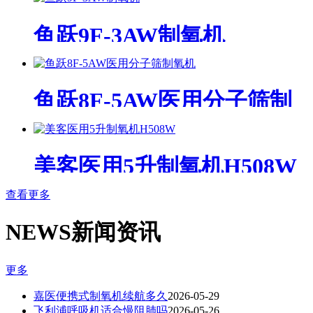
鱼跃9F-3AW制氧机
鱼跃8F-5AW医用分子筛制
氧机
美客医用5升制氧机H508W
查看更多
NEWS
新闻资讯
更多
嘉医便携式制氧机续航多久
2026-05-29
飞利浦呼吸机适合慢阻肺吗
2026-05-26