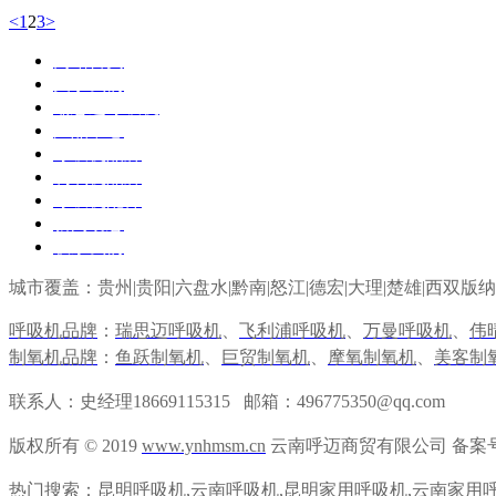
<
1
2
3
>
网站首页
关于我们
瑞思迈呼吸机
产品中心
呼吸机品牌
制氧机品牌
呼吸机配件
新闻动态
联系我们
城市覆盖：贵州|贵阳|六盘水|黔南|
怒江
|
德宏
|
大理
|
楚雄
|
西双版纳
呼吸机品牌
：
瑞思迈呼吸机
、
飞利浦呼吸机
、
万曼呼吸机
、
伟
制氧机品牌
：
鱼跃制氧机
、
巨贸制氧机
、
摩氧制氧机
、
美客制
联系人：史经理18669115315 邮箱：496775350@qq.com
版权所有 © 2019
www.ynhmsm.cn
云南呼迈商贸有限公司 备案
热门搜索：
昆明呼吸机
,
云南呼吸机
,
昆明家用呼吸机
,
云南家用