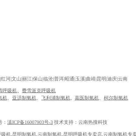
|
红河
|
文山
|
丽江
|
保山
|
临沧
|
普洱
|
昭通
|
玉溪
|
曲靖
|
昆明
|
迪庆
|
云南
晴呼吸机
、
费雪派克呼吸机
氧机
、
亚适制氧机
、
飞利浦制氧机
嘉医制氧机
、
柯尔制氧机
、
号：
滇ICP备16007903号-3
技术支持：云南热搜科技
呼吸机
,
昆明制氧机
,
云南制氧机
,
昆明呼吸机专卖店
,
云南制氧机专