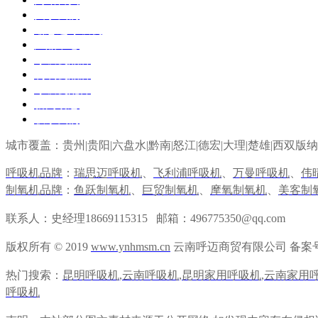
关于我们
瑞思迈呼吸机
产品中心
呼吸机品牌
制氧机品牌
呼吸机配件
新闻动态
联系我们
城市覆盖：贵州|贵阳|六盘水|黔南|
怒江
|
德宏
|
大理
|
楚雄
|
西双版纳
呼吸机品牌
：
瑞思迈呼吸机
、
飞利浦呼吸机
、
万曼呼吸机
、
伟
制氧机品牌
：
鱼跃制氧机
、
巨贸制氧机
、
摩氧制氧机
、
美客制
联系人：史经理18669115315 邮箱：496775350@qq.com
版权所有 © 2019
www.ynhmsm.cn
云南呼迈商贸有限公司 备案
热门搜索：
昆明呼吸机
,
云南呼吸机
,
昆明家用呼吸机
,
云南家用
呼吸机