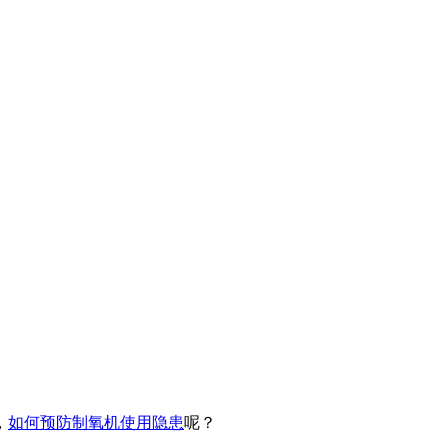
，
如何预防制氧机使用隐患
呢？