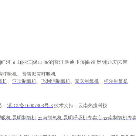
|
红河
|
文山
|
丽江
|
保山
|
临沧
|
普洱
|
昭通
|
玉溪
|
曲靖
|
昆明
|
迪庆
|
云南
晴呼吸机
、
费雪派克呼吸机
氧机
、
亚适制氧机
、
飞利浦制氧机
嘉医制氧机
、
柯尔制氧机
、
号：
滇ICP备16007903号-3
技术支持：云南热搜科技
呼吸机
,
昆明制氧机
,
云南制氧机
,
昆明呼吸机专卖店
,
云南制氧机专