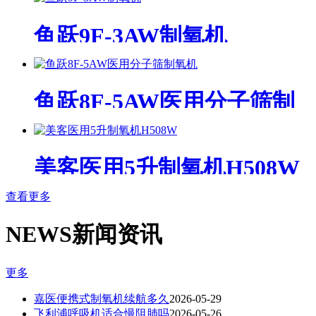
鱼跃9F-3AW制氧机
鱼跃8F-5AW医用分子筛制
氧机
美客医用5升制氧机H508W
查看更多
NEWS
新闻资讯
更多
嘉医便携式制氧机续航多久
2026-05-29
飞利浦呼吸机适合慢阻肺吗
2026-05-26