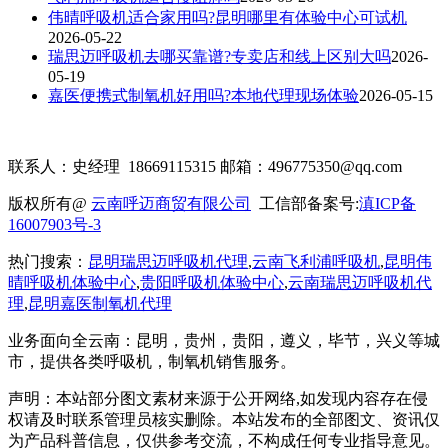
伟晴呼吸机适合家用吗?昆明哪里有体验中心可试机
2026-05-22
瑞思迈呼吸机去哪买靠谱?专卖店和线上区别大吗
2026-
05-19
嘉医便携式制氧机好用吗?本地代理现场体验
2026-05-15
联系人：史经理 18669115315 邮箱：496775350@qq.com
版权所有@
云南呼迈商贸有限公司
工信部备案号:
滇ICP备
16007903号-3
热门搜索：
昆明瑞思迈呼吸机代理
,
云南飞利浦呼吸机
,
昆明伟
晴呼吸机体验中心
,
贵阳呼吸机体验中心
,
云南瑞思迈呼吸机代
理
,
昆明嘉医制氧机代理
业务面向全云南：昆明
，贵州，贵阳，遵义，毕节，兴义
等城
市，提供各类呼吸机，制氧机销售服务。
声明：本站部分图文素材来源于公开网络
,如发现内容存在侵
权请及时联系管理员核实删除。本站发布的全部图文、资讯仅
为产品科普信息，仅供参考交流，不构成任何专业指导意见。